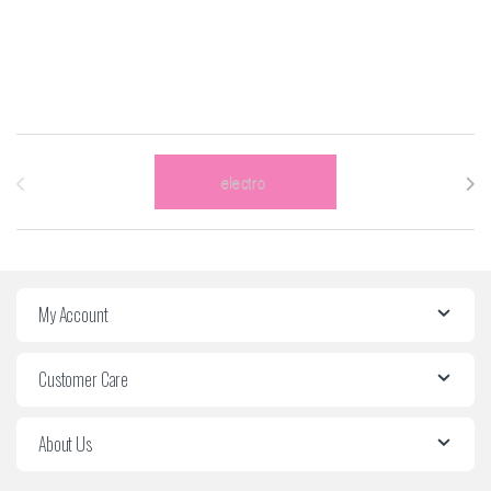
Carrousel des marques
My Account
Customer Care
About Us