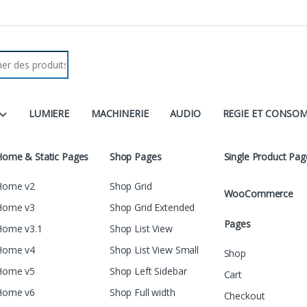
LUMIERE
MACHINERIE
AUDIO
REGIE ET CONSO
Home & Static Pages
Shop Pages
Single Product Pag
Home v2
Shop Grid
WooCommerce
Home v3
Shop Grid Extended
Pages
Home v3.1
Shop List View
Home v4
Shop List View Small
Shop
Home v5
Shop Left Sidebar
Cart
Home v6
Shop Full width
Checkout