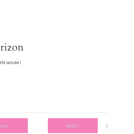
orizon
ôt lancée !