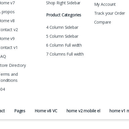
Home v7
Shop Right Sidebar
My Account
A propos
Track your Order
Product Categories
Home v8
Compare
4 Column Sidebar
ontact v2
5 Column Sidebar
Home v9
6 Column Full width
ontact v1
7 Columns Full width
FAQ
tore Directory
Terms and
onditions
404
act
Pages
Home v8 VC
home v2 mobile el
home v1 m