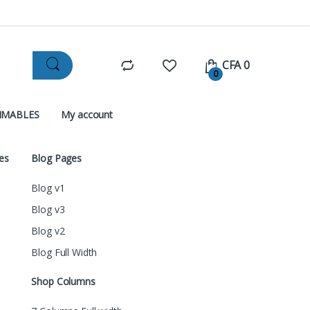
CFA
0
0
MMABLES
My account
es
Blog Pages
Blog v1
Blog v3
Blog v2
Blog Full Width
Shop Columns