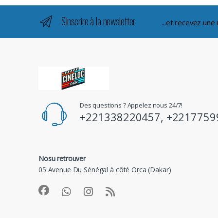
S'inscrire à la newsletter
...et recevez une
Des questions ? Appelez nous 24/7!
+221338220457, +2217759
Nosu retrouver
05 Avenue Du Sénégal à côté Orca (Dakar)