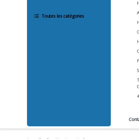
Toutes les catégories
C
C
S
C
Cont